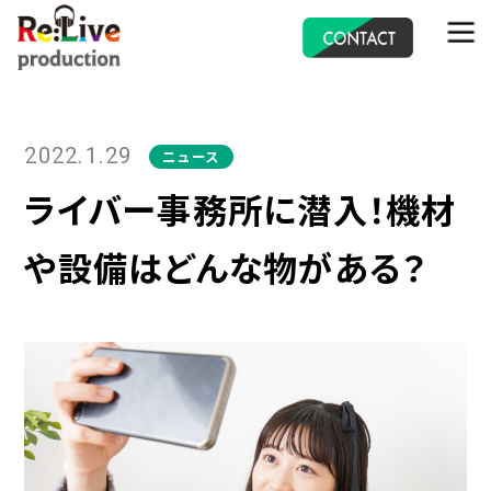
ABOUT
Re:Liveとは
- データで見るRe:Live
2022.1.29
ニュース
- アカデミーレッスン
- インフルエンサーマーケティング
ライバー事務所に潜入！機材
- 企業情報
- 採用情報
や設備はどんな物がある？
NEWS
ニュース
- ニュース一覧
CONTACT
お問い合わせ